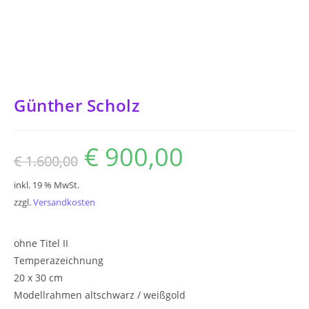
Günther Scholz
€
900,00
Ursprünglicher
Aktueller
€
1.600,00
Preis
Preis
war:
ist:
€ 1.600,00
€ 900,00.
inkl. 19 % MwSt.
zzgl.
Versandkosten
ohne Titel II
Temperazeichnung
20 x 30 cm
Modellrahmen altschwarz / weißgold