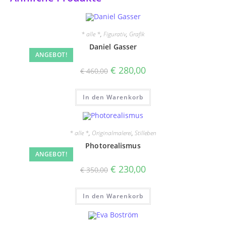
* alle *
,
Figurativ
,
Grafik
Daniel Gasser
ANGEBOT!
Ursprünglicher
Aktueller
€
280,00
€
460,00
Preis
Preis
war:
ist:
€ 460,00
€ 280,00.
In den Warenkorb
* alle *
,
Originalmalerei
,
Stilleben
Photorealismus
ANGEBOT!
Ursprünglicher
Aktueller
€
230,00
€
350,00
Preis
Preis
war:
ist:
€ 350,00
€ 230,00.
In den Warenkorb