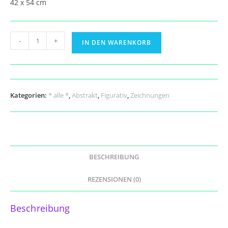
42 x 54 cm
Günther
-
+
IN DEN WARENKORB
Scholz
Menge
Kategorien:
* alle *
,
Abstrakt
,
Figurativ
,
Zeichnungen
BESCHREIBUNG
REZENSIONEN (0)
Beschreibung