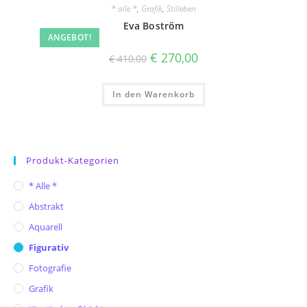
* alle *
,
Grafik
,
Stilleben
Eva Boström
ANGEBOT!
Ursprünglicher
Aktueller
€
270,00
€
410,00
Preis
Preis
war:
ist:
€ 410,00
€ 270,00.
In den Warenkorb
Produkt-Kategorien
* Alle *
Abstrakt
Aquarell
Figurativ
Fotografie
Grafik