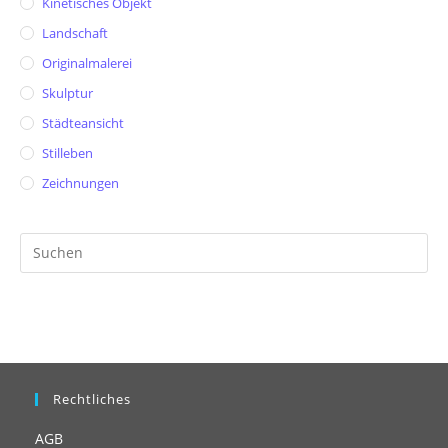
Kinetisches Objekt
Landschaft
Originalmalerei
Skulptur
Städteansicht
Stilleben
Zeichnungen
Pr
Es
to
clo
th
se
pan
Rechtliches
AGB