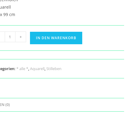
uarell
 x 99 cm
mbert
-
+
IN DEN WARENKORB
n
mmel
nge
tegorien:
* alle *
,
Aquarell
,
Stilleben
N (0)