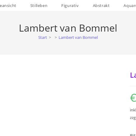
eansicht
Stilleben
Figurativ
Abstrakt
Aquare
Lambert van Bommel
Start
>
>
Lambert van Bommel
L
ink
zzg
Bi