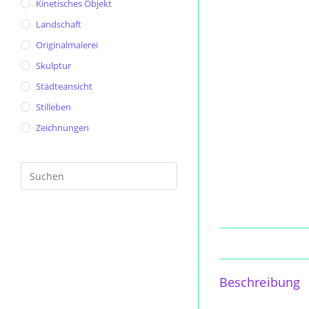
Kinetisches Objekt
Landschaft
Originalmalerei
Skulptur
Städteansicht
Stilleben
Zeichnungen
Press
Escape
to
close
the
search
panel.
Beschreibung