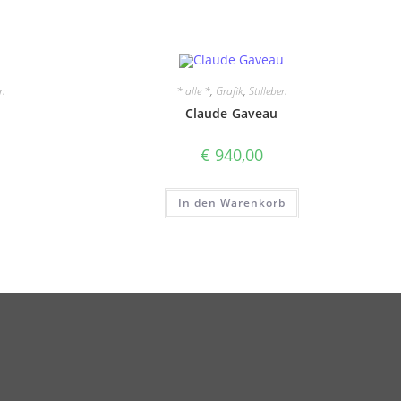
en
* alle *
,
Grafik
,
Stilleben
Claude Gaveau
er
Aktueller
€
940,00
Preis
ist:
€ 1.200,00.
In den Warenkorb