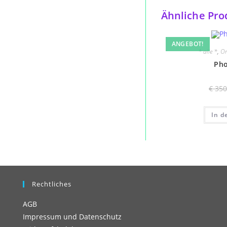
Ähnliche Pro
ANGEBOT!
* alle *
,
Or
Pho
€
350
In d
Rechtliches
AGB
Impressum und Datenschutz