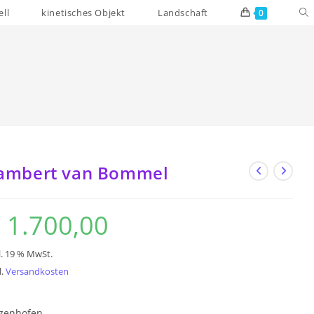
We
ll
kinetisches Objekt
Landschaft
0
Su
um
ambert van Bommel
€
1.700,00
l. 19 % MwSt.
l.
Versandkosten
tzenhofen