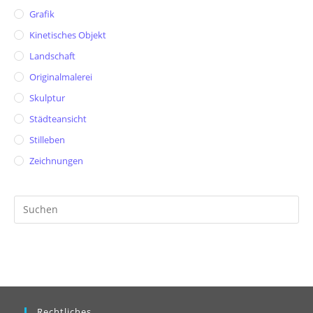
Grafik
Kinetisches Objekt
Landschaft
Originalmalerei
Skulptur
Städteansicht
Stilleben
Zeichnungen
Pr
Es
to
clo
th
se
pan
Rechtliches