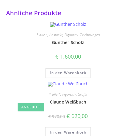
Ähnliche Produkte
* alle *
,
Abstrakt
,
Figurativ
,
Zeichnungen
Günther Scholz
€
1.600,00
In den Warenkorb
* alle *
,
Figurativ
,
Grafik
Claude Weißbuch
ANGEBOT!
Ursprünglicher
Aktueller
€
620,00
€
970,00
Preis
Preis
war:
ist:
€ 970,00
€ 620,00.
In den Warenkorb