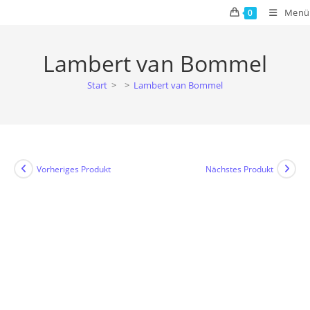
Zum
Menü
0
Inhalt
springen
Lambert van Bommel
Start
>
>
Lambert van Bommel
Vorheriges Produkt
Nächstes Produkt