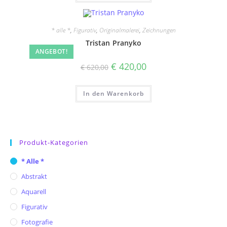
* alle *
,
Figurativ
,
Originalmalerei
,
Zeichnungen
Tristan Pranyko
ANGEBOT!
Ursprünglicher
Aktueller
€
420,00
€
620,00
Preis
Preis
war:
ist:
€ 620,00
€ 420,00.
In den Warenkorb
Produkt-Kategorien
* Alle *
Abstrakt
Aquarell
Figurativ
Fotografie