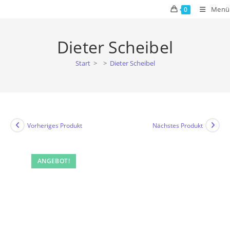
Zum
Menü
0
Inhalt
springen
Dieter Scheibel
Start
>
>
Dieter Scheibel
Vorheriges Produkt
Nächstes Produkt
ANGEBOT!