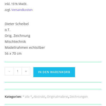
€ 950,00
€ 600,00.
inkl. 19 % MwSt.
zzgl.
Versandkosten
Dieter Scheibel
o.T.
Orig. Zeichnung
Mischtechnik
Modellrahmen echtsilber
56 x 70 cm
Dieter
-
+
IN DEN WARENKORB
Scheibel
Menge
Kategorien:
* alle *
,
Abstrakt
,
Originalmalerei
,
Zeichnungen