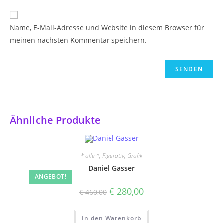
Name, E-Mail-Adresse und Website in diesem Browser für
meinen nächsten Kommentar speichern.
Ähnliche Produkte
* alle *
,
Figurativ
,
Grafik
Daniel Gasser
ANGEBOT!
Ursprünglicher
Aktueller
€
280,00
€
460,00
Preis
Preis
war:
ist:
€ 460,00
€ 280,00.
In den Warenkorb