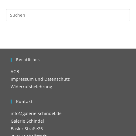
Pr
Es
to
clo
th
se
pan
Rechtliches
AGB
Impressum und Datenschutz
Widerrufsbelehrung
Kontakt
info@galerie-schindel.de
Galerie Schindel
Basler Straße26