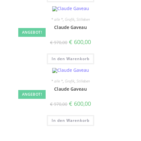
* alle *
,
Grafik
,
Stilleben
Claude Gaveau
ANGEBOT!
Ursprünglicher
Aktueller
€
600,00
€
970,00
Preis
Preis
war:
ist:
€ 970,00
€ 600,00.
In den Warenkorb
* alle *
,
Grafik
,
Stilleben
Claude Gaveau
ANGEBOT!
Ursprünglicher
Aktueller
€
600,00
€
970,00
Preis
Preis
war:
ist:
€ 970,00
€ 600,00.
In den Warenkorb