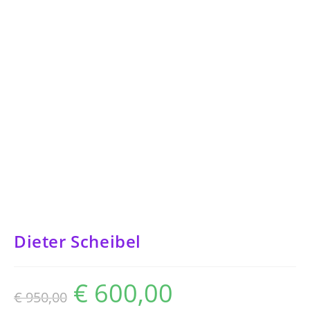
Dieter Scheibel
€
600,00
Ursprünglicher
Aktueller
€
950,00
Preis
Preis
war:
ist: