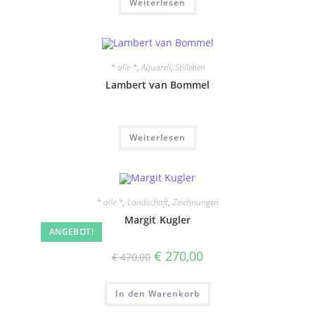
Weiterlesen
* alle *
,
Aquarell
,
Stilleben
Lambert van Bommel
Weiterlesen
* alle *
,
Landschaft
,
Zeichnungen
Margit Kugler
ANGEBOT!
Ursprünglicher
Aktueller
€
270,00
€
470,00
Preis
Preis
war:
ist:
€ 470,00
€ 270,00.
In den Warenkorb