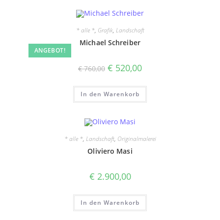
* alle *
,
Grafik
,
Landschaft
Michael Schreiber
ANGEBOT!
Ursprünglicher
Aktueller
€
520,00
€
760,00
Preis
Preis
war:
ist:
€ 760,00
€ 520,00.
In den Warenkorb
* alle *
,
Landschaft
,
Originalmalerei
Oliviero Masi
€
2.900,00
In den Warenkorb