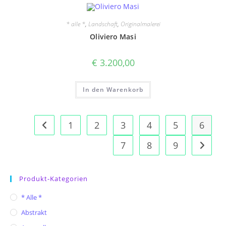
* alle *
,
Landschaft
,
Originalmalerei
Oliviero Masi
€
3.200,00
In den Warenkorb
1
2
3
4
5
6
7
8
9
Produkt-Kategorien
* Alle *
Abstrakt