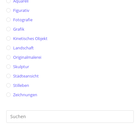
Aquarell
Figurativ
Fotografie
Grafik
Kinetisches Objekt
Landschaft
Originalmalerei
Skulptur
Städteansicht
Stilleben
Zeichnungen
Pr
Es
to
clo