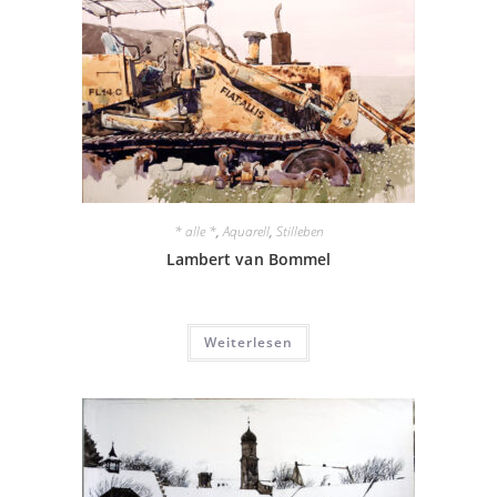
* alle *
,
Aquarell
,
Stilleben
Lambert van Bommel
Weiterlesen