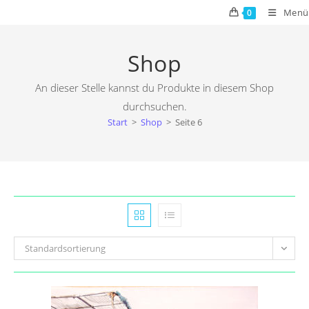
Zum
Menü
0
Inhalt
springen
Shop
An dieser Stelle kannst du Produkte in diesem Shop
durchsuchen.
Start
>
Shop
>
Seite 6
Standardsortierung