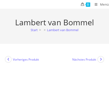
Zum
Menü
0
Inhalt
springen
Lambert van Bommel
Start
>
>
Lambert van Bommel
Vorheriges Produkt
Nächstes Produkt