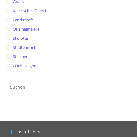
Grafik
Kinetisches Objekt
Landschaft
Originalmalerei
Skulptur
Städteansicht
Stilleben
Zeichnungen
Pr
Es
to
clo
th
se
pan
Rechtliches