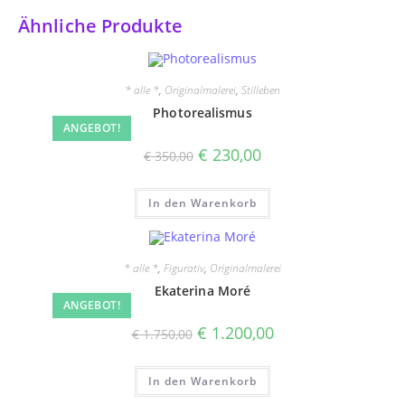
Ähnliche Produkte
* alle *
,
Originalmalerei
,
Stilleben
Photorealismus
ANGEBOT!
Ursprünglicher
Aktueller
€
230,00
€
350,00
Preis
Preis
war:
ist:
€ 350,00
€ 230,00.
In den Warenkorb
* alle *
,
Figurativ
,
Originalmalerei
Ekaterina Moré
ANGEBOT!
Ursprünglicher
Aktueller
€
1.200,00
€
1.750,00
Preis
Preis
war:
ist:
€ 1.750,00
€ 1.200,00.
In den Warenkorb