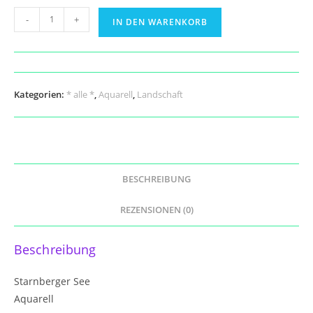
Lambert
-
+
IN DEN WARENKORB
van
Bommel
Menge
Kategorien:
* alle *
,
Aquarell
,
Landschaft
BESCHREIBUNG
REZENSIONEN (0)
Beschreibung
Starnberger See
Aquarell