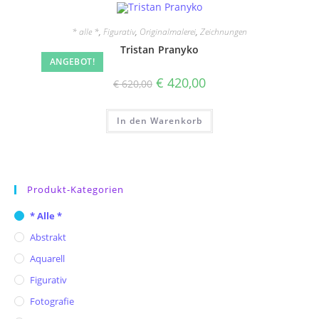
* alle *
,
Figurativ
,
Originalmalerei
,
Zeichnungen
Tristan Pranyko
ANGEBOT!
Ursprünglicher
Aktueller
€
420,00
€
620,00
Preis
Preis
war:
ist:
€ 620,00
€ 420,00.
In den Warenkorb
Produkt-Kategorien
* Alle *
Abstrakt
Aquarell
Figurativ
Fotografie